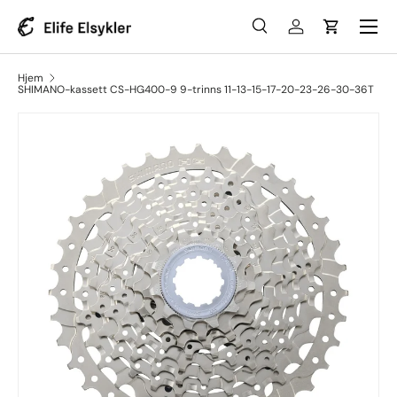
Meny
Gå til innhold
Søk
Logg inn
Handlevo
Søk
Søk
Hjem
SHIMANO-kassett CS-HG400-9 9-trinns 11-13-15-17-20-23-26-30-36T