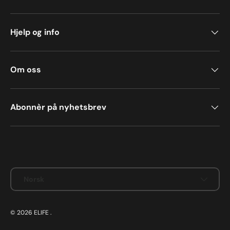
Hjelp og info
Om oss
Abonnèr på nyhetsbrev
Betalingsmetoder aksepteres
Språk
Norsk
© 2026
ELIFE
.