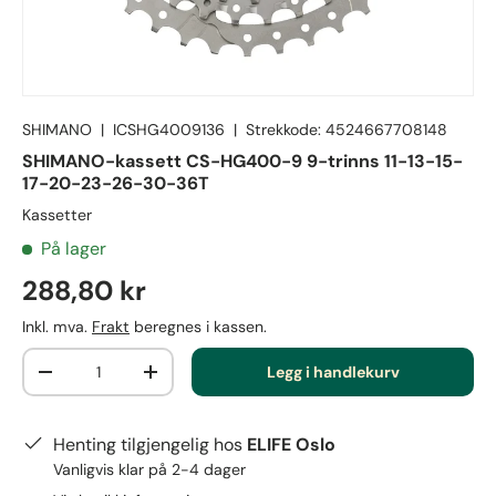
SHIMANO
|
ICSHG4009136
|
Strekkode:
4524667708148
SHIMANO-kassett CS-HG400-9 9-trinns 11-13-15-
17-20-23-26-30-36T
Kassetter
På lager
288,80 kr
Inkl. mva.
Frakt
beregnes i kassen.
Antall
Legg i handlekurv
-
+
Henting tilgjengelig hos
ELIFE Oslo
Vanligvis klar på 2-4 dager